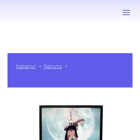
Каталог
Naruto
Наруто: Вогонь
Поколінь