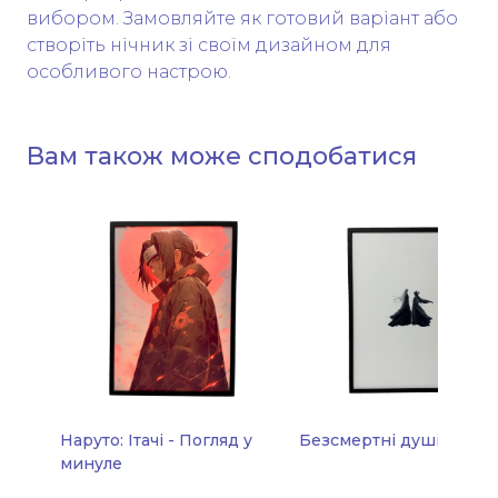
вибором. Замовляйте як готовий варіант або
створіть нічник зі своїм дизайном для
особливого настрою.
Вам також може сподобатися
Наруто: Ітачі - Погляд у
Безсмертні душі
минуле