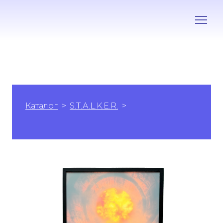
Каталог
S.T.A.L.K.E.R.
S.T.A.L.K.E.R.
Назустріч Невідомому