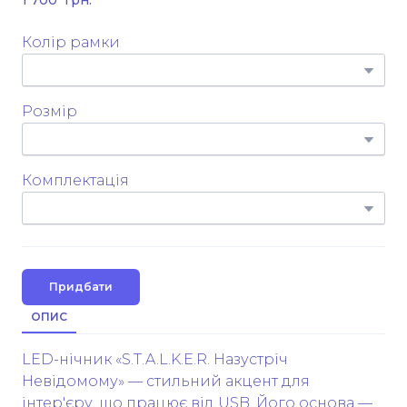
1 700  грн.
Колір рамки
Розмір
Комплектація
Придбати
ОПИС
LED-нічник «S.T.A.L.K.E.R. Назустріч
Невідомому» — стильний акцент для
інтер'єру, що працює від USB. Його основа —