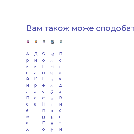
Вам також може сподоба
А
Д
S
П
М
р
и
o
о
а
к
к
l
г
гі
е
а
o
л
ч
й
К
L
я
н
н
р
e
д
а
:
а
v
з
б
П
с
e
В
и
о
а
li
и
т
е
n
с
в
м
g:
о
а:
а
П
т
Е
Х
о
и
ф