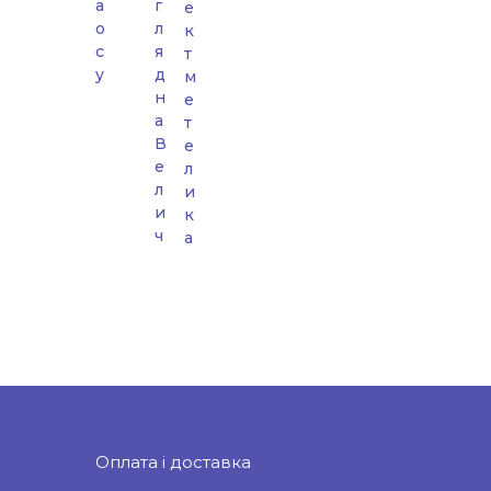
а
г
е
о
л
к
с
я
т
у
д
м
н
е
а
т
В
е
е
л
л
и
и
к
ч
а
Оплата і доставка