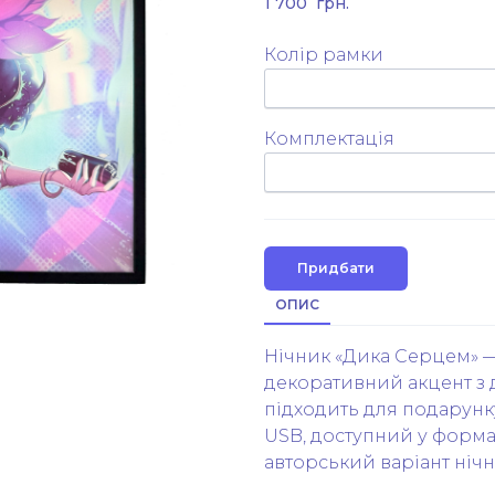
1 700  грн.
Колір рамки
Комплектація
Придбати
ОПИС
Нічник «Дика Серцем» — 
декоративний акцент з 
підходить для подарунк
USB, доступний у формат
авторський варіант нічн