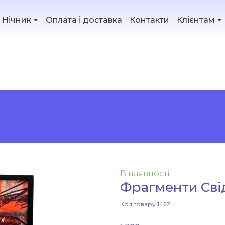
Нічник
Оплата і доставка
Контакти
Клієнтам
відомості
В наявності
Фрагменти Сві
Код товару 1422