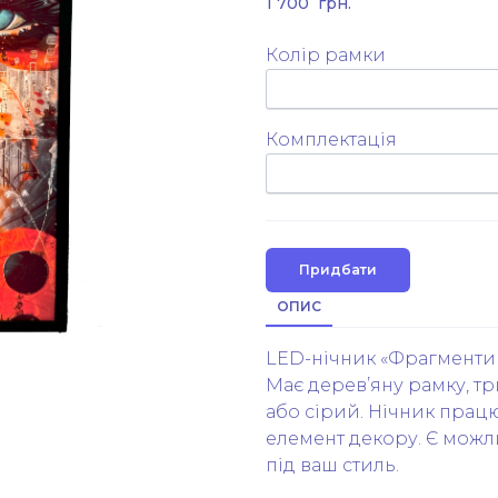
1 700  грн.
Колір рамки
Комплектація
Придбати
ОПИС
LED-нічник «Фрагменти С
Має дерев’яну рамку, т
або сірий. Нічник працю
елемент декору. Є можл
під ваш стиль.