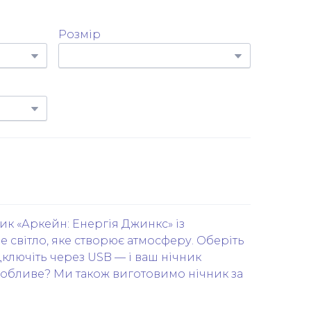
Розмір
к «Аркейн: Енергія Джинкс» із
 світло, яке створює атмосферу. Оберіть
дключіть через USB — і ваш нічник
собливе? Ми також виготовимо нічник за