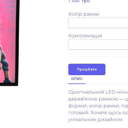
1 700  грн.
Колір рамки
Комплектація
Придбати
ОПИС
Оригінальний LED-нічни
дерев’яною рамкою — це
формат, колір рамки, пі
готовий. Хочете щось о
унікальним дизайном.