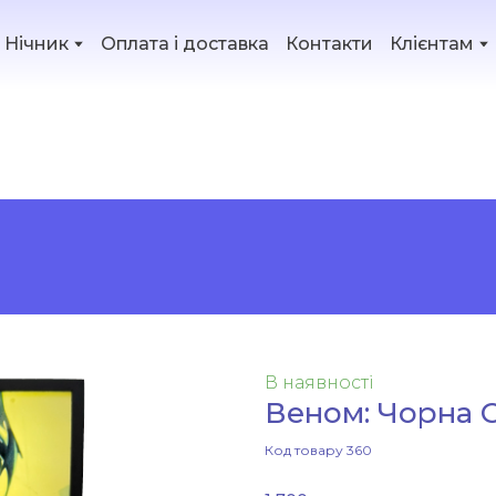
Нічник
Оплата і доставка
Контакти
Клієнтам
ість
В наявності
Веном: Чорна С
Код товару 360