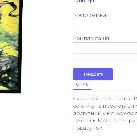
1 700  грн.
Колір рамки
Комплектація
Придбати
ОПИС
Сучасний LED-нічник «В
естетику та простоту ви
доступний у кількох фор
це стиль. Можна створит
подарунок.