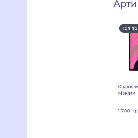
Арти 
Топ пр
Chainsaw
Макіми
1 700  гр