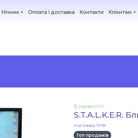
Нічник
Оплата і доставка
Контакти
Клієнтам
 Блискавка Небезпеки
В наявності
S.T.A.L.K.E.R. 
Код товару 1008
Топ продажів