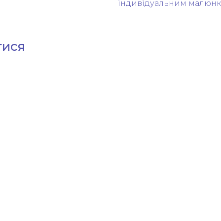
індивідуальним малюнк
тися