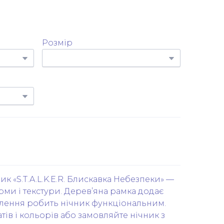
Розмір
 «S.T.A.L.K.E.R. Блискавка Небезпеки» —
рми і текстури. Дерев’яна рамка додає
влення робить нічник функціональним.
ів і кольорів або замовляйте нічник з