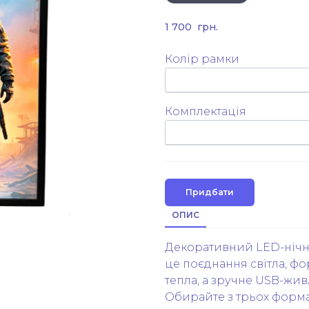
1 700  грн.
Колір рамки
Комплектація
Придбати
ОПИС
Декоративний LED-нічник
це поєднання світла, фо
тепла, а зручне USB-жи
Обирайте з трьох формат